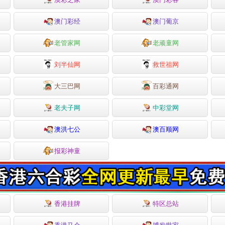
澳门彩经
澳门葡京
老管家网
老顽童网
刘半仙网
救世祖网
大三巴网
百彩通网
老夫子网
中彩堂网
澳洪七公
澳百顺网
报彩神童
香港挂牌
特区总站