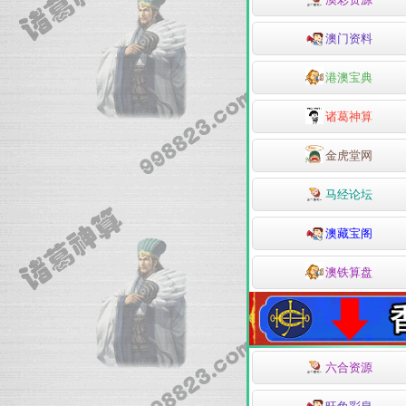
澳门资料
港澳宝典
诸葛神算
金虎堂网
马经论坛
澳藏宝阁
澳铁算盘
六合资源